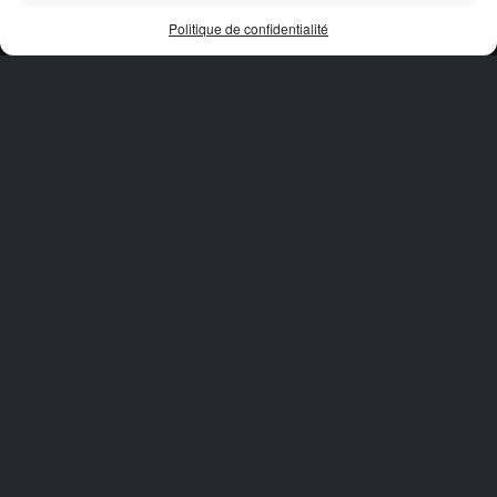
© 2026 Oktane |
Politique de confidentialité
Politique de confidentialité
Vous êtes unique,
nos projets Web aussi!
ASSOCIATION
QUÉBÉCOISE DE